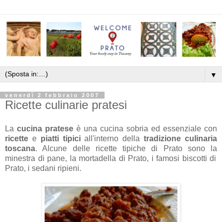
▼
venerdì 2 febbraio 2007
Ricette culinarie pratesi
La
cucina pratese
è una cucina sobria ed essenziale con
ricette
e
piatti tipici
all'interno della
tradizione culinaria
toscana
. Alcune delle ricette tipiche di Prato sono la
minestra di pane,
la
mortadella di Prato
, i famosi
biscotti di
Prato
, i
sedani ripieni
.