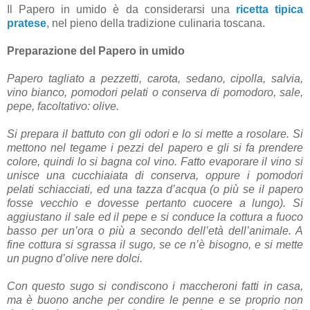
Il Papero in umido è da considerarsi una
ricetta tipica
pratese
, nel pieno della tradizione culinaria toscana.
Preparazione del Papero in umido
Papero tagliato a pezzetti, carota, sedano, cipolla, salvia,
vino bianco, pomodori pelati o conserva di pomodoro, sale,
pepe, facoltativo: olive.
Si prepara il battuto con gli odori e lo si mette a rosolare. Si
mettono nel tegame i pezzi del papero e gli si fa prendere
colore, quindi lo si bagna col vino. Fatto evaporare il vino si
unisce una cucchiaiata di conserva, oppure i pomodori
pelati schiacciati, ed una tazza d’acqua (o più se il papero
fosse vecchio e dovesse pertanto cuocere a lungo). Si
aggiustano il sale ed il pepe e si conduce la cottura a fuoco
basso per un’ora o più a secondo dell’età dell’animale. A
fine cottura si sgrassa il sugo, se ce n’è bisogno, e si mette
un pugno d’olive nere dolci.
Con questo sugo si condiscono i maccheroni fatti in casa,
ma è buono anche per condire le penne e se proprio non