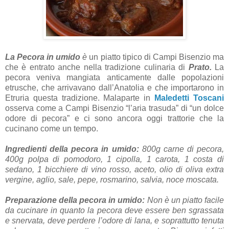
La Pecora in umido
è
un
piatto tipico di Campi Bisenzio ma
che è entrato anche nella tradizione culinaria di
Prato.
La
pecora veniva mangiata anticamente dalle popolazioni
etrusche, che arrivavano dall’Anatolia e che importarono in
Etruria questa tradizione. Malaparte in
Maledetti Toscani
osserva come a Campi Bisenzio “l’aria trasuda” di “un dolce
odore di pecora” e ci sono ancora oggi trattorie che la
cucinano come un tempo.
Ingredienti della pecora in umido:
800g carne di pecora,
400g polpa di pomodoro, 1 cipolla, 1 carota, 1 costa di
sedano, 1 bicchiere di vino rosso, aceto, olio di oliva extra
vergine, aglio, sale, pepe, rosmarino, salvia, noce moscata.
Preparazione della pecora in umido:
Non è un piatto facile
da cucinare in quanto la pecora deve essere ben sgrassata
e snervata, deve perdere l’odore di lana, e soprattutto tenuta