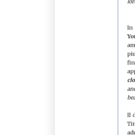
lor
In
Yo
am
piu
fi
ap
cl
an
bea
Il
Ti
ad