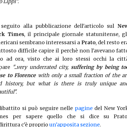
o Lippi”.
 seguito alla pubblicazione dell'articolo sul
Ne
rk Times
, il principale giornale statunitense, gl
ericani sembrano interessarsi a
Prato
, del resto er
ttosto difficile capire il perchè non l'avevano fatt
no ad ora, visto che ai loro stessi occhi la citt
pare
"...very underrated city,
suffering by being to
ose to Florence
with only a small fraction of the ar
d history, but what is there is truly unique an
utiful".
 dibattito si può seguire nelle
pagine
del New Yor
mes per sapere quello che si dice su Prato
dirittura c'è proprio
un'apposita sezione
.