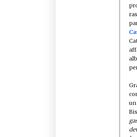
pr
ra
pa
Ca
Ca
af
al
per
Gr
co
un
Bi
ga
dev