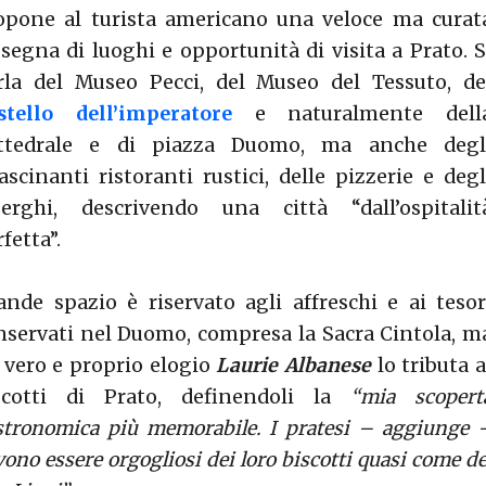
opone al turista americano una veloce ma curat
ssegna di luoghi e opportunità di visita a Prato. S
rla del Museo Pecci, del Museo del Tessuto, de
stello dell’imperatore
e naturalmente dell
ttedrale e di piazza Duomo, ma anche degl
fascinanti ristoranti rustici, delle pizzerie e degl
berghi, descrivendo una città “dall’ospitalit
fetta”.
ande spazio è riservato agli affreschi e ai tesor
nservati nel Duomo, compresa la Sacra Cintola, m
 vero e proprio elogio
Laurie Albanese
lo tributa a
scotti di Prato, definendoli la
“mia scopert
stronomica più memorabile. I pratesi – aggiunge 
ono essere orgogliosi dei loro biscotti quasi come de