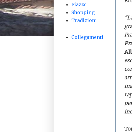
Ec
Piazze
Shopping
"L
Tradizioni
gr
Pra
Collegamenti
Pr
Al
es
co
ar
in
ra
pe
inc
To