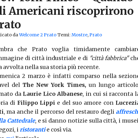
li Americani riscoprirono
rato
icato da
Welcome 2 Prato
Temi:
Mostre
,
Prato
mbra che Prato voglia timidamente cambiar
immagine di città industriale e di
"città fabbrica"
ch
a avvolta nella sua storia più recente.
menica 2 marzo è infatti comparso nella sezion
avel del
The New York Times,
un lungo articolo
rmato da
Laurie Lico Albanese
, in cui si racconta l
oria di
Filippo Lippi
e del suo amore con
Lucrezi
ti
, ma anche il percorso del restauro degli
affresch
lla Cattedrale
, e si danno notizie sulla città, i musei
egozi, i
ristoranti
e così via.