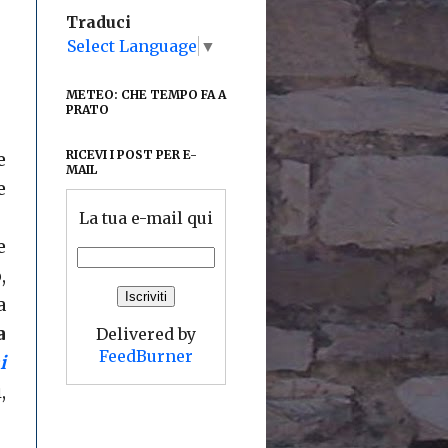
Traduci
Select Language
▼
METEO: CHE TEMPO FA A
PRATO
RICEVI I POST PER E-
e
MAIL
e
La tua e-mail qui
e
,
a
a
Delivered by
FeedBurner
i
,