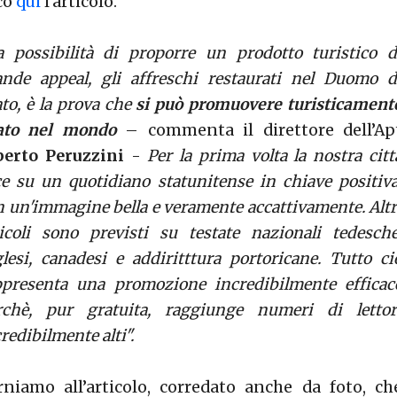
co
qui
l'articolo.
a possibilità di proporre un prodotto turistico d
ande appeal, gli affreschi restaurati nel Duomo d
to, è la prova che
si può promuovere turisticament
ato nel mondo
– commenta il direttore dell’Ap
berto Peruzzini
-
Per la prima volta la nostra citt
ce su un quotidiano statunitense in chiave positiva
n un'immagine bella e veramente accattivamente. Altr
ticoli sono previsti su testate nazionali tedesche
glesi, canadesi e addiritttura portoricane. Tutto ci
ppresenta una promozione incredibilmente efficac
rchè, pur gratuita, raggiunge numeri di lettor
redibilmente alti".
rniamo all’articolo, corredato anche da foto, ch