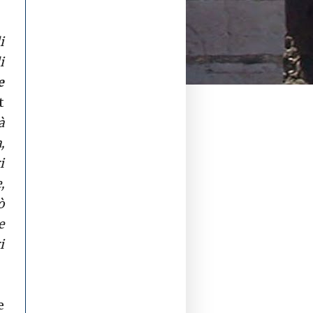
i
i
e
t
à
,
i
,
ò
e
i
e