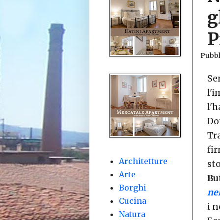
g
P
Pubbl
Se
l'
l'h
Do
Tr
fi
Architetture
st
Arte
Bu
Borghi
ne
Cucina
i n
Natura