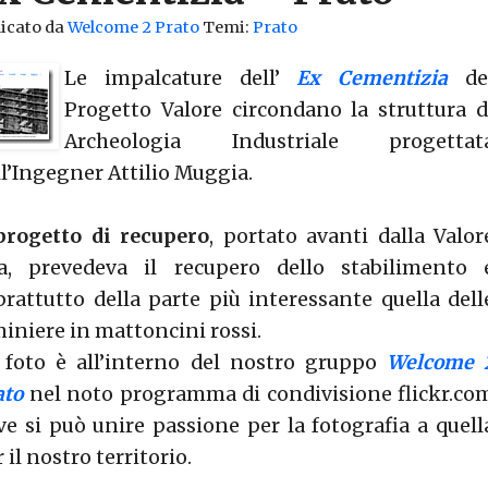
icato da
Welcome 2 Prato
Temi:
Prato
Le impalcature dell’
Ex Cementizia
de
Progetto Valore circondano la struttura d
Archeologia Industriale progettat
ll’Ingegner Attilio Muggia.
progetto di recupero
, portato avanti dalla Valor
a, prevedeva il recupero dello stabilimento 
prattutto della parte più interessante quella dell
miniere in mattoncini rossi.
 foto è all’interno del nostro gruppo
Welcome 
ato
nel noto programma di condivisione flickr.co
ve si può unire passione per la fotografia a quell
 il nostro territorio.