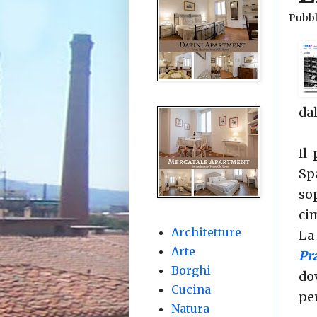
Pubbl
da
Il
Sp
so
ci
Architetture
La
Arte
Pr
Borghi
do
Cucina
per
Natura