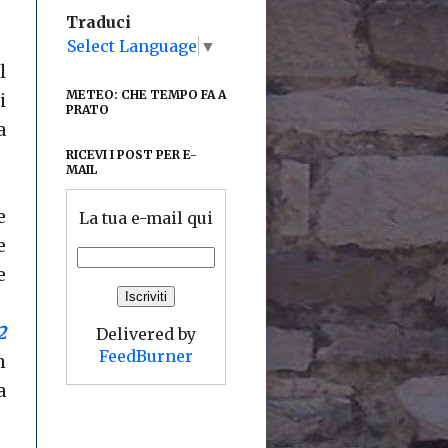
Traduci
Select Language
▼
l
METEO: CHE TEMPO FA A
i
PRATO
a
RICEVI I POST PER E-
MAIL
e
La tua e-mail qui
e
e
2
Delivered by
FeedBurner
m
a