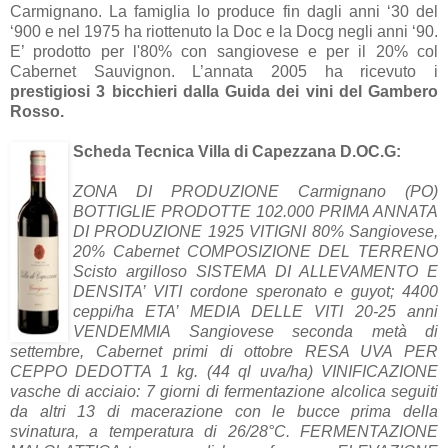
Carmignano. La famiglia lo produce fin dagli anni ‘30 del
‘900 e nel 1975 ha riottenuto la Doc e la Docg negli anni ‘90.
E’ prodotto per l'80% con sangiovese e per il 20% col
Cabernet Sauvignon. L’annata 2005 ha ricevuto i
prestigiosi 3 bicchieri dalla Guida dei vini del Gambero
Rosso.
Scheda Tecnica
Villa di Capezzana D.OC.G
:
ZONA DI PRODUZIONE Carmignano (PO)
BOTTIGLIE PRODOTTE 102.000 PRIMA ANNATA
DI PRODUZIONE 1925 VITIGNI 80% Sangiovese,
20% Cabernet COMPOSIZIONE DEL TERRENO
Scisto argilloso SISTEMA DI ALLEVAMENTO E
DENSITA’ VITI cordone speronato e guyot; 4400
ceppi/ha ETA’ MEDIA DELLE VITI 20-25 anni
VENDEMMIA Sangiovese seconda metà di
settembre, Cabernet primi di ottobre RESA UVA PER
CEPPO DEDOTTA 1 kg. (44 ql uva/ha) VINIFICAZIONE
vasche di acciaio: 7 giorni di fermentazione alcolica seguiti
da altri 13 di macerazione con le bucce prima della
svinatura, a temperatura di 26/28°C. FERMENTAZIONE