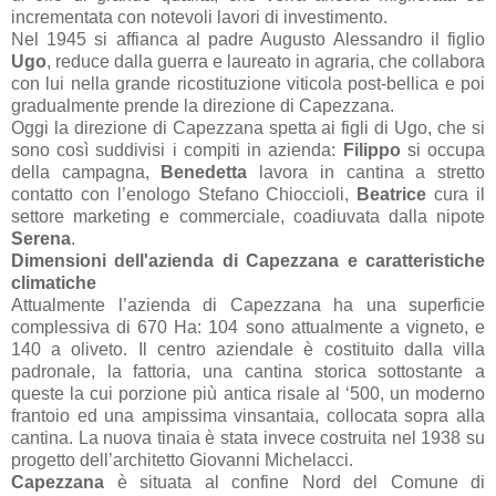
incrementata con notevoli lavori di investimento.
Nel 1945 si affianca al padre Augusto Alessandro il figlio
Ugo
, reduce dalla guerra e laureato in agraria, che collabora
con lui nella grande ricostituzione viticola post-bellica e poi
gradualmente prende la direzione di Capezzana.
Oggi la direzione di Capezzana spetta ai figli di Ugo, che si
sono così suddivisi i compiti in azienda:
Filippo
si occupa
della campagna,
Benedetta
lavora in cantina a stretto
contatto con l’enologo Stefano Chioccioli,
Beatrice
cura il
settore marketing e commerciale, coadiuvata dalla nipote
Serena
.
Dimensioni dell'azienda di Capezzana e caratteristiche
climatiche
Attualmente l’azienda di Capezzana ha una superficie
complessiva di 670 Ha: 104 sono attualmente a vigneto, e
140 a oliveto. Il centro aziendale è costituito dalla villa
padronale, la fattoria, una cantina storica sottostante a
queste la cui porzione più antica risale al ‘500, un moderno
frantoio ed una ampissima vinsantaia, collocata sopra alla
cantina. La nuova tinaia è stata invece costruita nel 1938 su
progetto dell’architetto Giovanni Michelacci.
Capezzana
è situata al confine Nord del Comune di