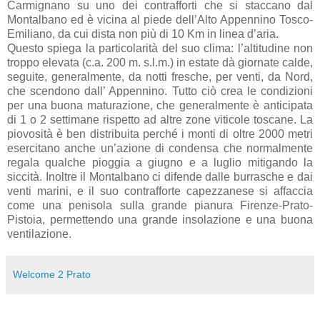
Carmignano su uno dei
contrafforti che si staccano dal
Montalbano ed è vicina al piede dell’Alto Appennino Tosco-
Emiliano, da cui dista non più di 10 Km in linea d’aria.
Questo spiega la particolarità del suo clima: l’altitudine non
troppo elevata (c.a. 200 m. s.l.m.) in estate dà giornate calde,
seguite, generalmente, da notti fresche, per venti, da Nord,
che scendono dall’ Appennino. Tutto ciò crea le condizioni
per una buona maturazione, che generalmente è anticipata
di 1 o 2 settimane rispetto ad altre zone viticole toscane. La
piovosità è ben distribuita perché i monti di oltre 2000 metri
esercitano anche un’azione di condensa che normalmente
regala qualche pioggia a giugno e a luglio mitigando la
siccità. Inoltre il Montalbano ci difende dalle burrasche e dai
venti marini, e il suo contrafforte capezzanese si affaccia
come una penisola sulla grande pianura Firenze-Prato-
Pistoia, permettendo una grande insolazione e una buona
ventilazione.
Welcome 2 Prato