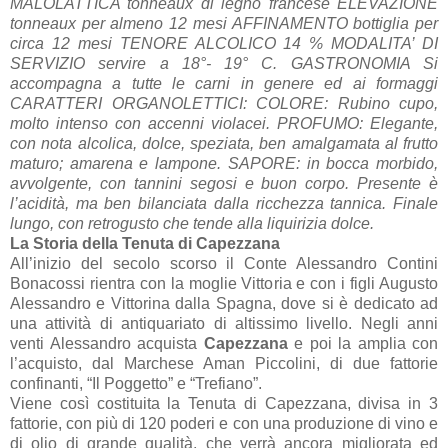
MALOLATTICA tonneaux di legno francese ELEVAZIONE
tonneaux per almeno 12 mesi AFFINAMENTO bottiglia per
circa 12 mesi TENORE ALCOLICO 14 % MODALITA’ DI
SERVIZIO servire a 18°- 19° C. GASTRONOMIA Si
accompagna a tutte le carni in genere ed ai formaggi
CARATTERI ORGANOLETTICI: COLORE: Rubino cupo,
molto intenso con accenni violacei. PROFUMO: Elegante,
con nota alcolica, dolce, speziata, ben amalgamata al frutto
maturo; amarena e lampone. SAPORE: in bocca morbido,
avvolgente, con tannini segosi e buon corpo. Presente è
l’acidità, ma ben bilanciata dalla ricchezza tannica. Finale
lungo, con retrogusto che tende alla liquirizia dolce.
La Storia della Tenuta di Capezzana
All’inizio del secolo scorso il Conte Alessandro Contini
Bonacossi rientra con la moglie Vittoria e con i figli Augusto
Alessandro e Vittorina dalla Spagna, dove si è dedicato ad
una attività di antiquariato di altissimo livello. Negli anni
venti Alessandro acquista
Capezzana
e poi la amplia con
l’acquisto, dal Marchese Aman Piccolini, di due fattorie
confinanti, “Il Poggetto” e “Trefiano”.
Viene così costituita la Tenuta di Capezzana, divisa in 3
fattorie, con più di 120 poderi e con una produzione di vino e
di olio di grande qualità, che verrà ancora migliorata ed