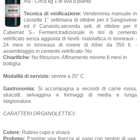
/ha - Circa kg 1 di uva a pianta
Tecnica di vinificazione:
Vendemmia manuale in
cassette 1° settimana di ottobre per il Sangiovese
ed il Canaiolo,seconda sett. di ottobre per il
Cabernet S.- Ferment.tradizionale in tini di cemento
vetrificato senza aggiunta di lieviti- malolattica in tonneaux -
24 mesi in tonneaux di rovere di Allier da 350 lt. -
assemblaggio in cemento vetrificato- No
Chiarifiche:
No filtrazioni. Affinamento minimo 6 mesi in
bottiglia
Modalità di servizio:
servire a 20° C.
Gastronomia:
Si accompagna a secondi di carne rossa,
stracotti, selvaggina e formaggi di media e lunga
stagionatura
CARATTERI ORGANOLETTICI:
Colore:
Rubino cupo e vivace
Profumo:
Esprime una finezza al naso con sentori di uva,