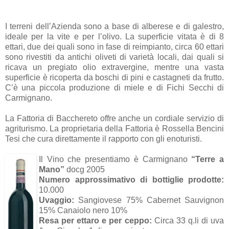
I terreni dell’Azienda sono a base di alberese e di galestro,
ideale per la vite e per l’olivo. La superficie vitata è di 8
ettari, due dei quali sono in fase di reimpianto, circa 60 ettari
sono rivestiti da antichi oliveti di varietà locali, dai quali si
ricava un pregiato olio extravergine, mentre una vasta
superficie è ricoperta da boschi di pini e castagneti da frutto.
C’è una piccola produzione di miele e di Fichi Secchi di
Carmignano.
La Fattoria di Bacchereto offre anche un cordiale servizio di
agriturismo. La proprietaria della Fattoria è Rossella Bencini
Tesi che cura direttamente il rapporto con gli enoturisti.
Il Vino che presentiamo è Carmignano
“Terre a
Mano”
docg 2005
Numero approssimativo di bottiglie prodotte:
10.000
Uvaggio:
Sangiovese 75% Cabernet Sauvignon
15% Canaiolo nero 10%
Resa per ettaro e per ceppo:
Circa 33 q.li di uva