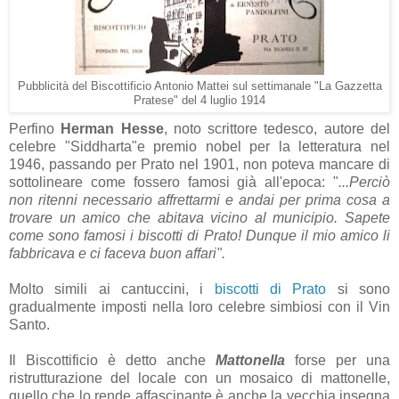
Pubblicità del Biscottificio Antonio Mattei sul settimanale "La Gazzetta
Pratese" del 4 luglio 1914
Perfino
Herman Hesse
, noto scrittore tedesco, autore del
celebre "Siddharta"e premio nobel per la letteratura nel
1946, passando per Prato nel 1901, non poteva mancare di
sottolineare come fossero famosi già all'epoca: "
...Perciò
non ritenni necessario affrettarmi e andai per prima cosa a
trovare un amico che abitava vicino al municipio. Sapete
come sono famosi i biscotti di Prato! Dunque il mio amico li
fabbricava e ci faceva buon affari".
Molto simili ai cantuccini, i
biscotti di Prato
si sono
gradualmente imposti nella loro celebre simbiosi con il Vin
Santo.
Il Biscottificio è detto anche
Mattonella
forse per una
ristrutturazione del locale con un mosaico di mattonelle,
quello che lo rende affascinante è anche la vecchia insegna